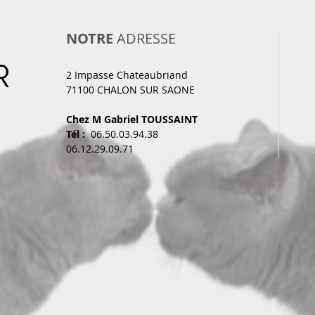
NOTRE
ADRESSE
R
2 Impasse Chateaubriand
71100 CHALON SUR SAONE
Chez M Gabriel TOUSSAINT
Tél :
06.50.03.94.38
06.12.29.09.71